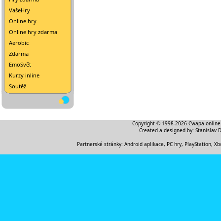
VašeHry
Online hry
Online hry zdarma
Aerobic
Zdarma
EmoSvět
Kurzy inline
Soutěž
Copyright © 1998-2026
Cwapa online
Created a designed by:
Stanislav 
Partnerské stránky:
Android aplikace
,
PC hry, PlayStation, Xb