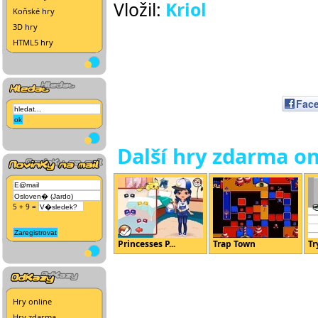
Vložil:
Kriol
Koňské hry
3D hry
HTML5 hry
Fac
Další hry zdarma on
5 + 9 =
Princesses P...
Trap Town
Tr
Hry online
Hry zdarma