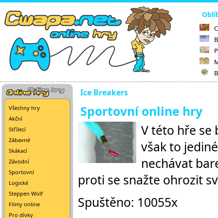
Oblí
C
B
P
M
B
Ice Breakers
Sportovní online hry
Všechny hry
Akční
V této hře se
Střílecí
Zábavné
však to jedin
Skákací
nechávat bare
Závodní
Sportovní
proti se snažte ohrozit s
Logické
Steppen Wolf
Spuštěno: 10055x
Filmy online
Pro dívky