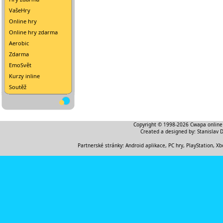
VašeHry
Online hry
Online hry zdarma
Aerobic
Zdarma
EmoSvět
Kurzy inline
Soutěž
Copyright © 1998-2026
Cwapa online
Created a designed by:
Stanislav 
Partnerské stránky:
Android aplikace
,
PC hry, PlayStation, Xb