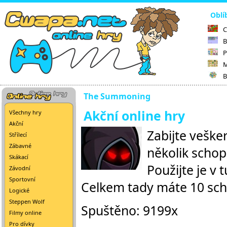
Oblí
C
B
P
M
B
The Summoning
Akční online hry
Všechny hry
Akční
Zabijte veške
Střílecí
Zábavné
několik schopn
Skákací
Použijte je v 
Závodní
Sportovní
Celkem tady máte 10 sch
Logické
Steppen Wolf
Spuštěno: 9199x
Filmy online
Pro dívky