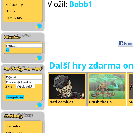
Vložil:
Bobb1
Koňské hry
3D hry
HTML5 hry
Fac
Další hry zdarma on
2 + 8 =
Nazi Zombies
Crush the Ca...
St
Hry online
Hry zdarma