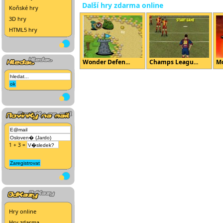
Další hry zdarma online
Koňské hry
3D hry
HTML5 hry
Wonder Defen...
Champs Leagu...
Mo
1 + 3 =
Hry online
Hry zdarma