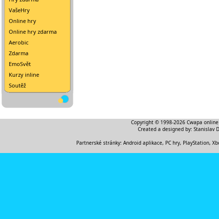
VašeHry
Online hry
Online hry zdarma
Aerobic
Zdarma
EmoSvět
Kurzy inline
Soutěž
Copyright © 1998-2026
Cwapa online
Created a designed by:
Stanislav 
Partnerské stránky:
Android aplikace
,
PC hry, PlayStation, Xb