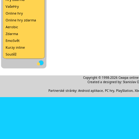
VašeHry
Online hry
Online hry zdarma
Aerobic
Zdarma
EmoSvět
Kurzy inline
Soutěž
Copyright © 1998-2026
Cwapa online
Created a designed by:
Stanislav 
Partnerské stránky:
Android aplikace
,
PC hry, PlayStation, Xb