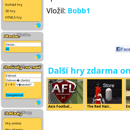
Koňské hry
Vložil:
Bobb1
3D hry
HTML5 hry
Fac
Další hry zdarma on
2 + 4 =
Axis Footbal...
The Red Hair...
Em
Hry online
Hry zdarma