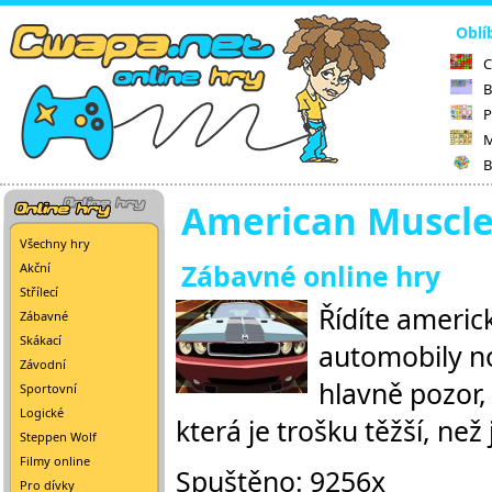
Oblí
C
B
P
M
B
American Muscle
Všechny hry
Zábavné online hry
Akční
Střílecí
Řídíte americ
Zábavné
Skákací
automobily no
Závodní
hlavně pozor,
Sportovní
Logické
která je trošku těžší, než 
Steppen Wolf
Filmy online
Spuštěno: 9256x
Pro dívky