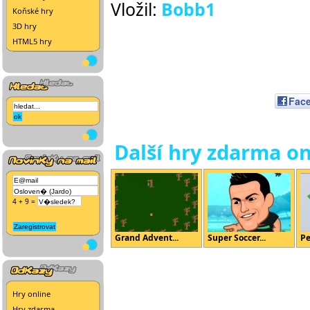
Vložil:
Bobb1
Koňské hry
3D hry
HTML5 hry
Fac
Další hry zdarma on
4 + 9 =
Grand Advent...
Super Soccer...
Pe
Hry online
Hry zdarma