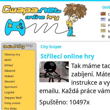
Oblí
C
B
P
M
B
City Sniper
Střílecí online hry
Všechny hry
Akční
Tak máme tady
Střílecí
Zábavné
zabíjení. Máte
Skákací
instrukce a v
Závodní
Sportovní
emailu. Každá práce vám 
Logické
Steppen Wolf
Spuštěno: 10497x
Filmy online
Pro dívky