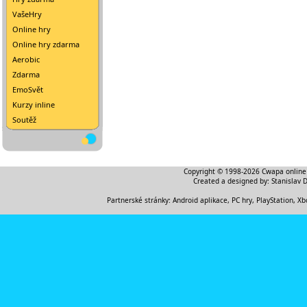
VašeHry
Online hry
Online hry zdarma
Aerobic
Zdarma
EmoSvět
Kurzy inline
Soutěž
Copyright © 1998-2026
Cwapa online
Created a designed by:
Stanislav 
Partnerské stránky:
Android aplikace
,
PC hry, PlayStation, Xb