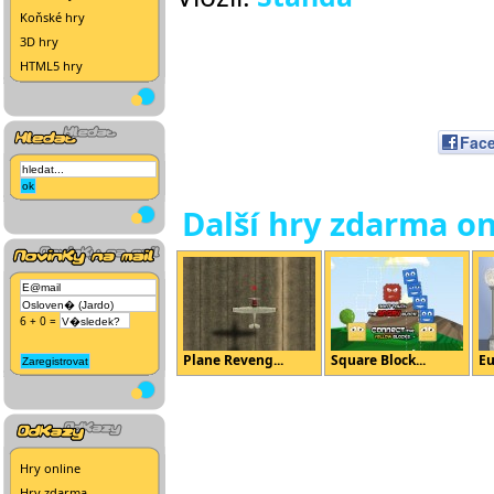
Koňské hry
3D hry
HTML5 hry
Fac
Další hry zdarma on
6 + 0 =
Plane Reveng...
Square Block...
Eu
Hry online
Hry zdarma