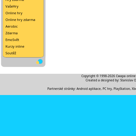
VašeHry
Online hry
Online hry zdarma
Aerobic
Zdarma
EmoSvět
Kurzy inline
Soutěž
Copyright © 1998-2026
Cwapa online
Created a designed by:
Stanislav 
Partnerské stránky:
Android aplikace
,
PC hry, PlayStation, Xb