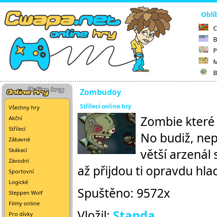
Oblí
C
B
P
M
B
Zombudoy
Střílecí online hry
Všechny hry
Zombie které 
Akční
Střílecí
No budiž, nepá
Zábavné
větší arzenál 
Skákací
Závodní
až přijdou ti opravdu hla
Sportovní
Logické
Spuštěno: 9572x
Steppen Wolf
Filmy online
Vložil:
Standa
Pro dívky