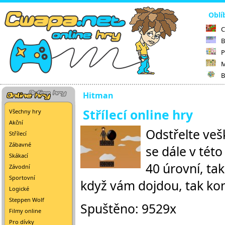
Oblí
C
B
P
M
B
Hitman
Střílecí online hry
Všechny hry
Akční
Odstřelte veš
Střílecí
Zábavné
se dále v této
Skákací
40 úrovní, tak
Závodní
Sportovní
když vám dojdou, tak kon
Logické
Steppen Wolf
Spuštěno: 9529x
Filmy online
Pro dívky