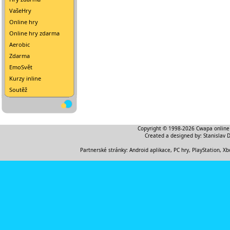
VašeHry
Online hry
Online hry zdarma
Aerobic
Zdarma
EmoSvět
Kurzy inline
Soutěž
Copyright © 1998-2026
Cwapa online
Created a designed by:
Stanislav 
Partnerské stránky:
Android aplikace
,
PC hry, PlayStation, Xb