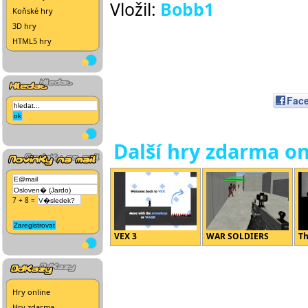
Vložil:
Bobb1
Koňské hry
3D hry
HTML5 hry
Fac
Další hry zdarma on
7 + 8 =
VEX 3
WAR SOLDIERS
Th
Hry online
Hry zdarma