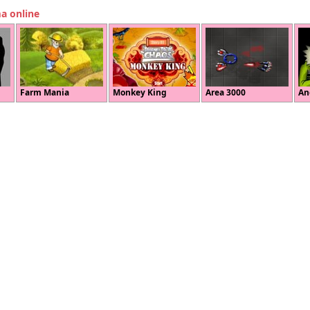
ma online
Farm Mania
Monkey King
Area 3000
An