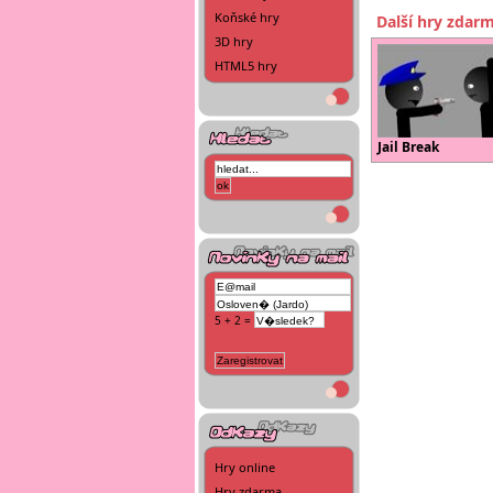
Koňské hry
Další hry zdar
3D hry
HTML5 hry
Jail Break
5 + 2 =
Hry online
Hry zdarma