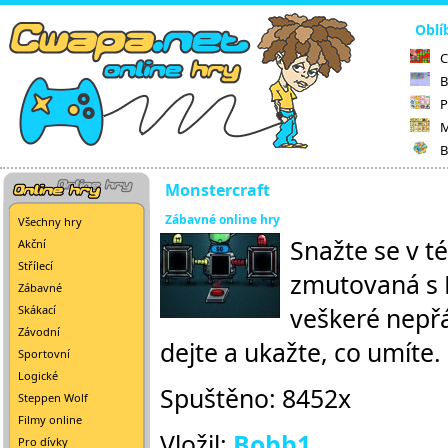
Oblí
C
B
P
M
B
Monstercraft
Zábavné online hry
Všechny hry
Snažte se v té
Akční
Střílecí
zmutovaná s D
Zábavné
veškeré nepřá
Skákací
Závodní
dejte a ukažte, co umíte.
Sportovní
Logické
Spuštěno: 8452x
Steppen Wolf
Filmy online
Vložil:
Bobb1
Pro dívky