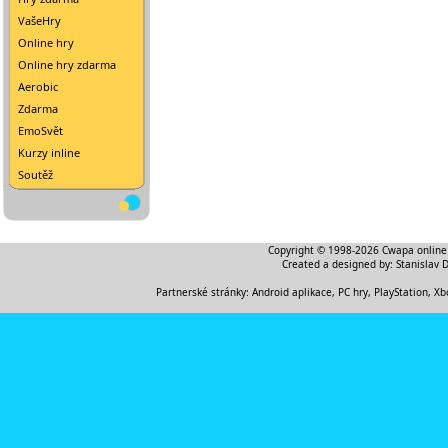
VašeHry
Online hry
Online hry zdarma
Aerobic
Zdarma
EmoSvět
Kurzy inline
Soutěž
Copyright © 1998-2026
Cwapa online
Created a designed by:
Stanislav 
Partnerské stránky:
Android aplikace
,
PC hry, PlayStation, Xb