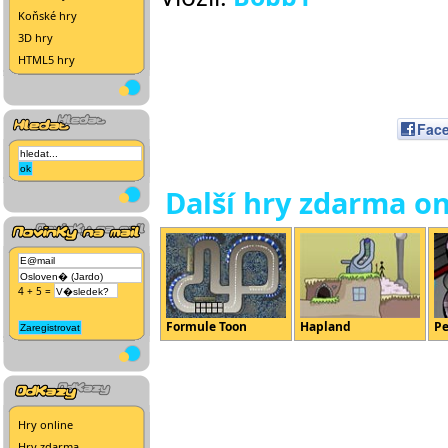
Koňské hry
3D hry
HTML5 hry
Fac
Další hry zdarma on
4 + 5 =
Formule Toon
Hapland
Pe
Hry online
Hry zdarma