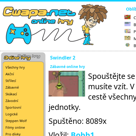
Oblí
C
B
P
M
B
Swindler 2
Zábavné online hry
Všechny hry
Spouštějte se 
Akční
Střílecí
musíte vzít. V
Zábavné
cestě všechny
Skákací
Závodní
jednotky.
Sportovní
Logické
Spuštěno: 8089x
Steppen Wolf
Filmy online
Vložil:
Bobb1
Pro dívky