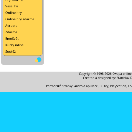
VašeHry
Online hry
Online hry zdarma
Aerobic
Zdarma
EmoSvět
Kurzy inline
Soutěž
Copyright © 1998-2026
Cwapa online
Created a designed by:
Stanislav 
Partnerské stránky:
Android aplikace
,
PC hry, PlayStation, Xb