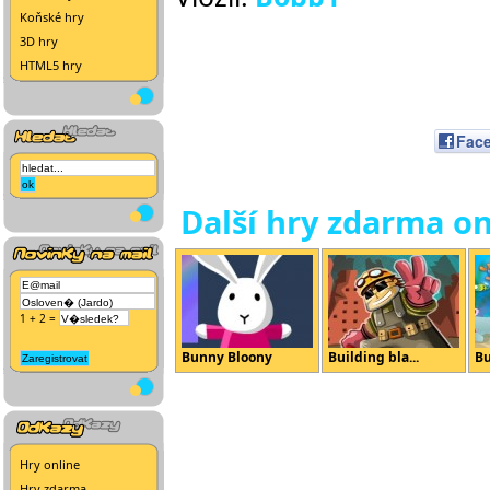
Koňské hry
3D hry
HTML5 hry
Fac
Další hry zdarma on
1 + 2 =
Bunny Bloony
Building bla...
Bu
Hry online
Hry zdarma