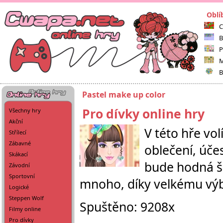
Oblí
C
B
P
M
B
Pastel make up color
Pro dívky online hry
Všechny hry
Akční
V této hře vo
Střílecí
Zábavné
oblečení, účes
Skákací
bude hodná šk
Závodní
Sportovní
mnoho, díky velkému vý
Logické
Steppen Wolf
Spuštěno: 9208x
Filmy online
Pro dívky