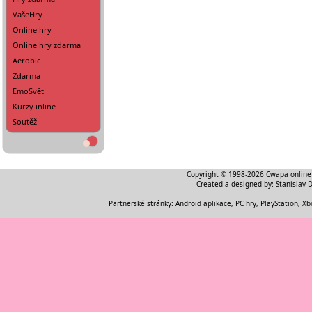
VašeHry
Online hry
Online hry zdarma
Aerobic
Zdarma
EmoSvět
Kurzy inline
Soutěž
Copyright © 1998-2026
Cwapa online
Created a designed by:
Stanislav 
Partnerské stránky:
Android aplikace
,
PC hry, PlayStation, Xb