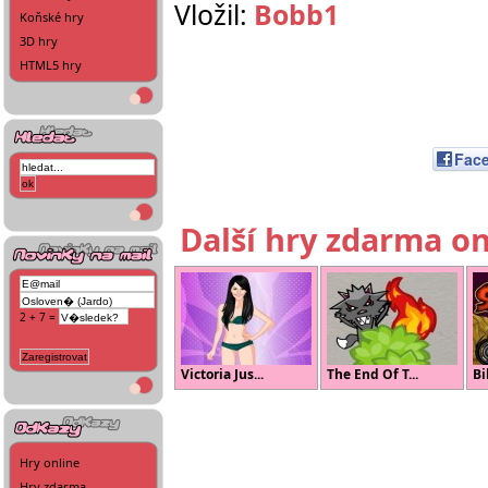
Vložil:
Bobb1
Koňské hry
3D hry
HTML5 hry
Fac
Další hry zdarma on
2 + 7 =
Victoria Jus...
The End Of T...
Bi
Hry online
Hry zdarma