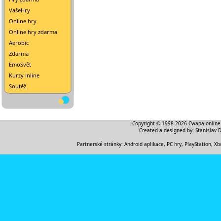
VašeHry
Online hry
Online hry zdarma
Aerobic
Zdarma
EmoSvět
Kurzy inline
Soutěž
Copyright © 1998-2026
Cwapa online
Created a designed by:
Stanislav 
Partnerské stránky:
Android aplikace
,
PC hry, PlayStation, Xb