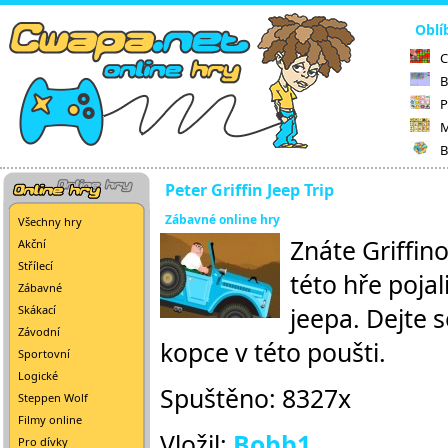
Oblí
C
B
P
M
B
Peter Griffin Jeep Trip
Zábavné online hry
Všechny hry
Znáte Griffino
Akční
Střílecí
této hře pojal
Zábavné
jeepa. Dejte 
Skákací
Závodní
kopce v této poušti.
Sportovní
Logické
Spuštěno: 8327x
Steppen Wolf
Filmy online
Vložil:
Bobb1
Pro dívky