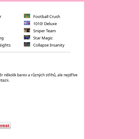
r
Football Crush
1010! Deluxe
Sniper Team
ng
Star Magic
Nights
Collapse Insanity
r několik barev a různých střihů, ale nejdříve
tazii.
erest