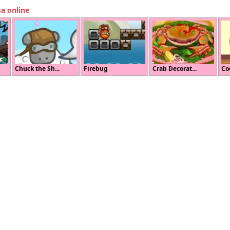
ma online
Chuck the Sh...
Firebug
Crab Decorat...
Co