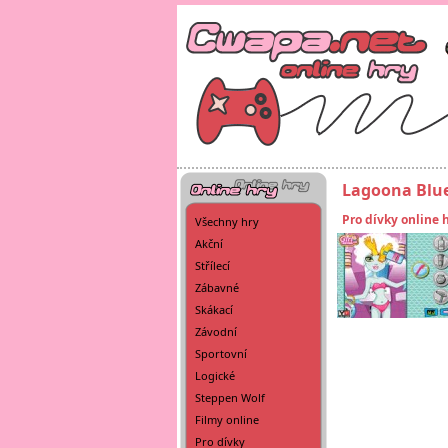
Lagoona Blue
Pro dívky online 
Všechny hry
Akční
Střílecí
Zábavné
Skákací
Závodní
Sportovní
Logické
Steppen Wolf
Filmy online
Pro dívky