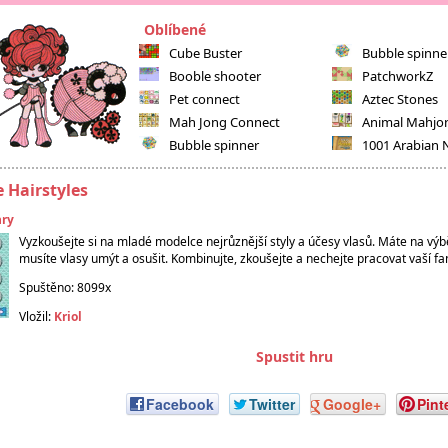
Oblíbené
Cube Buster
Bubble spinne
Booble shooter
PatchworkZ
Pet connect
Aztec Stones
Mah Jong Connect
Animal Mahjo
Bubble spinner
1001 Arabian 
 Hairstyles
hry
Vyzkoušejte si na mladé modelce nejrůznější styly a účesy vlasů. Máte na výbě
musíte vlasy umýt a osušit. Kombinujte, zkoušejte a nechejte pracovat vaší fan
Spuštěno: 8099x
Vložil:
Kriol
Spustit hru
Facebook
Twitter
Google+
Pint