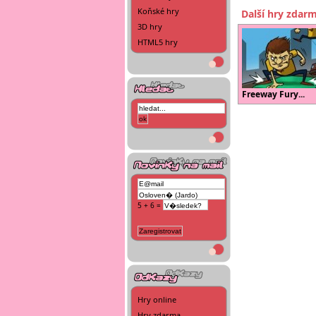
Koňské hry
Další hry zdar
3D hry
HTML5 hry
Freeway Fury...
5 + 6 =
Hry online
Hry zdarma