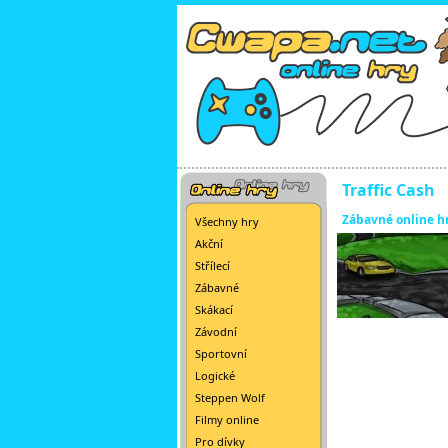
Traffic Cash
Zábavné online h
Všechny hry
Akční
Střílecí
Zábavné
Skákací
Závodní
Sportovní
Logické
Steppen Wolf
Filmy online
Pro dívky