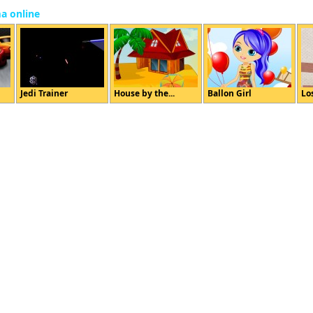
ma online
Jedi Trainer
House by the...
Ballon Girl
Lo