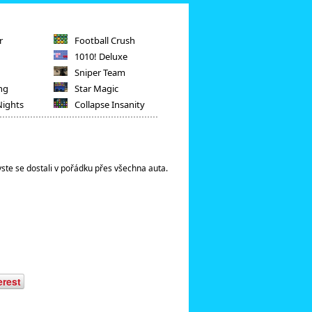
r
Football Crush
1010! Deluxe
Sniper Team
ng
Star Magic
Nights
Collapse Insanity
byste se dostali v pořádku přes všechna auta.
erest