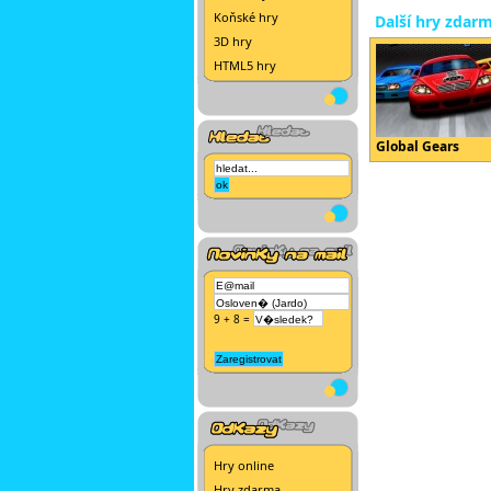
Koňské hry
Další hry zdar
3D hry
HTML5 hry
Global Gears
9 + 8 =
Hry online
Hry zdarma