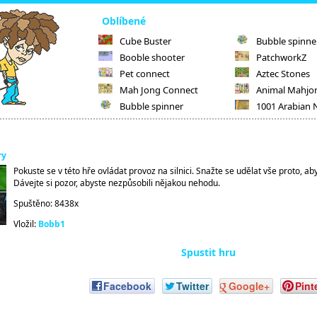
Oblíbené
Cube Buster
Bubble spinne
Booble shooter
PatchworkZ
Pet connect
Aztec Stones
Mah Jong Connect
Animal Mahjo
Bubble spinner
1001 Arabian 
ry
Pokuste se v této hře ovládat provoz na silnici. Snažte se udělat vše proto, a
Dávejte si pozor, abyste nezpůsobili nějakou nehodu.
Spuštěno: 8438x
Vložil:
Bobb1
Spustit hru
Facebook
Twitter
Google+
Pint