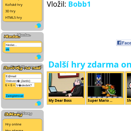
Vložil:
Bobb1
Koňské hry
3D hry
HTML5 hry
Fac
Další hry zdarma on
6 + 6 =
My Dear Boss
Super Mario ...
Sh
Hry online
Hry zdarma