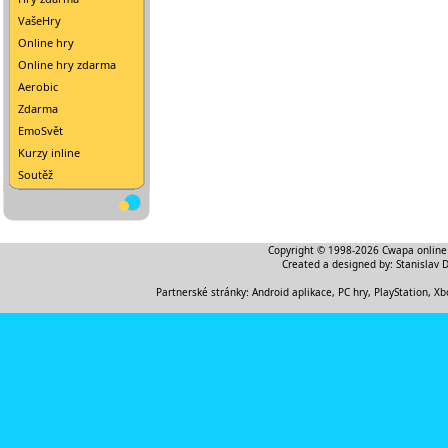
VašeHry
Online hry
Online hry zdarma
Aerobic
Zdarma
EmoSvět
Kurzy inline
Soutěž
Copyright © 1998-2026
Cwapa online
Created a designed by:
Stanislav 
Partnerské stránky:
Android aplikace
,
PC hry, PlayStation, Xb