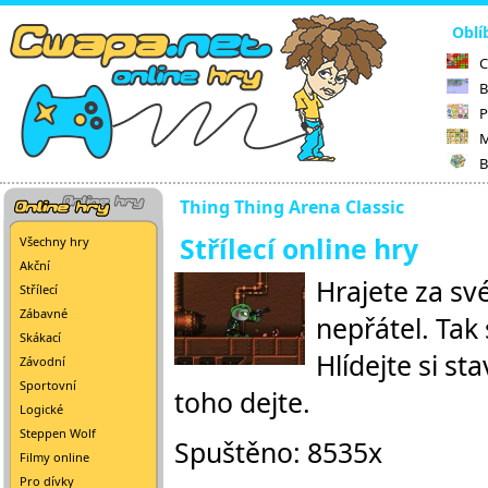
Oblí
C
B
P
M
B
Thing Thing Arena Classic
Střílecí online hry
Všechny hry
Akční
Hrajete za své
Střílecí
Zábavné
nepřátel. Tak 
Skákací
Hlídejte si st
Závodní
Sportovní
toho dejte.
Logické
Steppen Wolf
Spuštěno: 8535x
Filmy online
Pro dívky