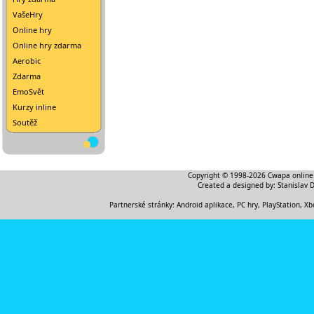
VašeHry
Online hry
Online hry zdarma
Aerobic
Zdarma
EmoSvět
Kurzy inline
Soutěž
Copyright © 1998-2026
Cwapa online
Created a designed by:
Stanislav 
Partnerské stránky:
Android aplikace
,
PC hry, PlayStation, Xb