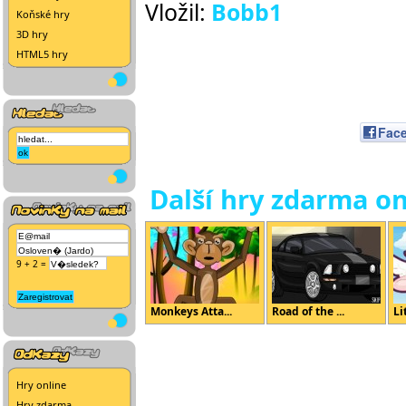
Vložil:
Bobb1
Koňské hry
3D hry
HTML5 hry
Fac
Další hry zdarma on
9 + 2 =
Monkeys Atta...
Road of the ...
Li
Hry online
Hry zdarma