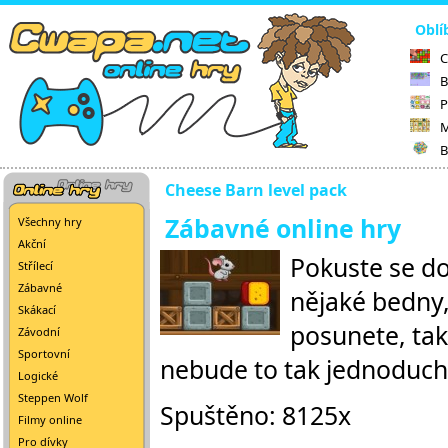
Oblí
C
B
P
M
B
Cheese Barn level pack
Zábavné online hry
Všechny hry
Akční
Pokuste se do
Střílecí
Zábavné
nějaké bedny,
Skákací
posunete, tak
Závodní
Sportovní
nebude to tak jednoduché
Logické
Steppen Wolf
Spuštěno: 8125x
Filmy online
Pro dívky