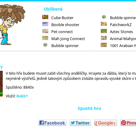
Oblíbené
Cube Buster
Bubble spinne
Booble shooter
PatchworkZ
Pet connect
Aztec Stones
Mah Jong Connect
Animal Mahjo
Bubble spinner
1001 Arabian 
2
ry
V této hře budete muset zabít všechny andělíčky. Hrajete za ďábla, který to má
nejméně výstřelů. Jedině takovým způsobem získáte opravdu vysoké skóre v t
Spuštěno: 8840x
Vložil:
Bobb1
Spustit hru
Facebook
Twitter
Google+
Pint