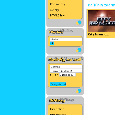
Koňské hry
Další hry zdar
3D hry
HTML5 hry
City Invasio...
5 + 3 =
Hry online
Hry zdarma