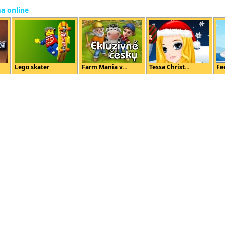
ma online
Lego skater
Farm Mania v...
Tessa Christ...
Fe