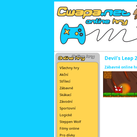
Devil's Leap 
Zábavné online h
Všechny hry
Akční
Střílecí
Zábavné
Skákací
Závodní
Sportovní
Logické
Steppen Wolf
Filmy online
Pro dívky