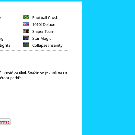
r
Football Crush
1010! Deluxe
Sniper Team
ng
Star Magic
Nights
Collapse Insanity
 prostě za úkol. Snažte se je zabít na co
éto superhře.
erest