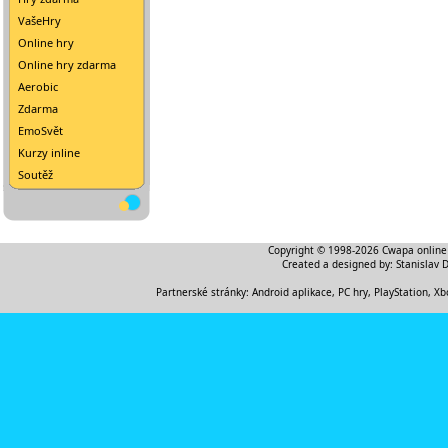
VašeHry
Online hry
Online hry zdarma
Aerobic
Zdarma
EmoSvět
Kurzy inline
Soutěž
Copyright © 1998-2026
Cwapa online
Created a designed by:
Stanislav 
Partnerské stránky:
Android aplikace
,
PC hry, PlayStation, Xb