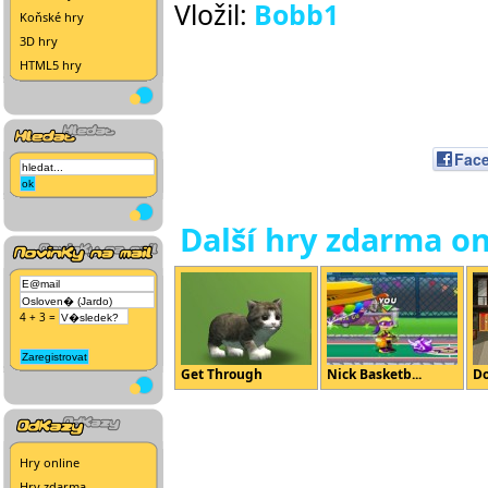
Vložil:
Bobb1
Koňské hry
3D hry
HTML5 hry
Fac
Další hry zdarma on
4 + 3 =
Get Through
Nick Basketb...
Do
Hry online
Hry zdarma