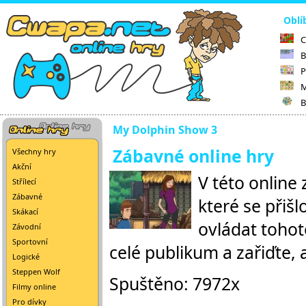
Oblí
C
B
P
M
B
My Dolphin Show 3
Zábavné online hry
Všechny hry
Akční
V této online
Střílecí
Zábavné
které se přiš
Skákací
ovládat tohot
Závodní
Sportovní
celé publikum a zařiďte, a
Logické
Steppen Wolf
Spuštěno: 7972x
Filmy online
Pro dívky