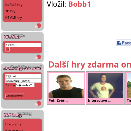
Vložil:
Bobb1
Koňské hry
3D hry
HTML5 hry
Fac
Další hry zdarma on
7 + 9 =
Petr Zvěři...
Interactive ...
Tr
Hry online
Hry zdarma