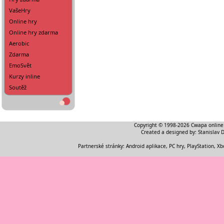
VašeHry
Online hry
Online hry zdarma
Aerobic
Zdarma
EmoSvět
Kurzy inline
Soutěž
Copyright © 1998-2026
Cwapa online
Created a designed by:
Stanislav 
Partnerské stránky:
Android aplikace
,
PC hry, PlayStation, Xb