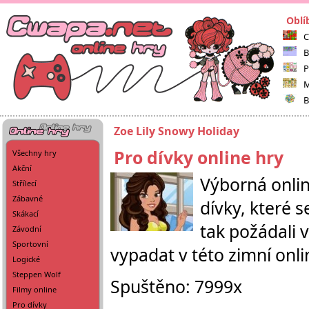
Oblí
C
B
P
M
B
Zoe Lily Snowy Holiday
Pro dívky online hry
Všechny hry
Akční
Výborná onlin
Střílecí
Zábavné
dívky, které s
Skákací
tak požádali v
Závodní
Sportovní
vypadat v této zimní onli
Logické
Steppen Wolf
Spuštěno: 7999x
Filmy online
Pro dívky