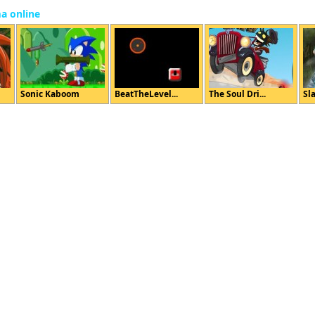
ma online
Sonic Kaboom
BeatTheLevel...
The Soul Dri...
Sl