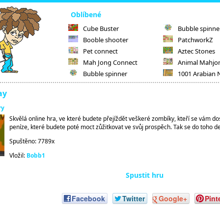
Oblíbené
Cube Buster
Bubble spinne
Booble shooter
PatchworkZ
Pet connect
Aztec Stones
Mah Jong Connect
Animal Mahjo
Bubble spinner
1001 Arabian 
ay
ry
Skvělá online hra, ve které budete přejíždět veškeré zombíky, kteří se vám d
peníze, které budete poté moct zůžitkovat ve svůj prospěch. Tak se do toho dejt
Spuštěno: 7789x
Vložil:
Bobb1
Spustit hru
Facebook
Twitter
Google+
Pint