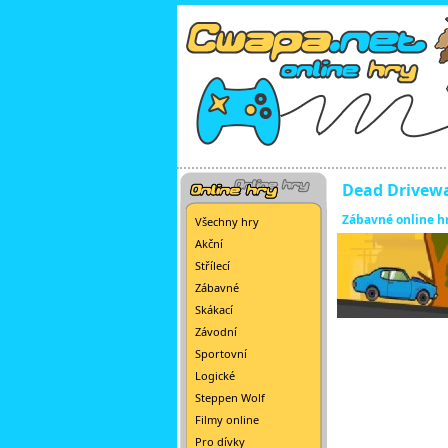
Dead Drivew
Zábavné online h
Všechny hry
Akční
Střílecí
Zábavné
Skákací
Závodní
Sportovní
Logické
Steppen Wolf
Filmy online
Pro dívky