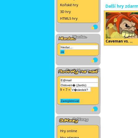
Koňské hry
Další hry zdar
3D hry
HTML5 hry
Caveman vs. ...
9 + 7 =
Hry online
Hry zdarma