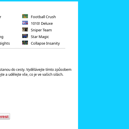
r
Football Crush
1010! Deluxe
Sniper Team
ng
Star Magic
Nights
Collapse Insanity
ostanou do cesty. Vydělávejte tímto způsobem
e a udělejte vše, co je ve vašich silách.
erest