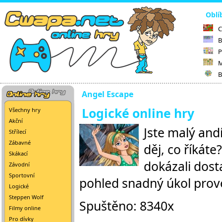
Oblí
C
B
P
M
B
Angel Escape
Logické online hry
Všechny hry
Akční
Jste malý andí
Střílecí
Zábavné
děj, co říkáte
Skákací
dokázali dost
Závodní
Sportovní
pohled snadný úkol prové
Logické
Steppen Wolf
Spuštěno: 8340x
Filmy online
Pro dívky