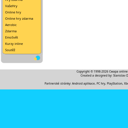
VašeHry
Online hry
Online hry zdarma
Aerobic
Zdarma
EmoSvět
Kurzy inline
Soutěž
Copyright © 1998-2026
Cwapa online
Created a designed by:
Stanislav 
Partnerské stránky:
Android aplikace
,
PC hry, PlayStation, Xb