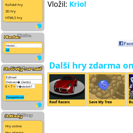
Vložil:
Kriol
Koňské hry
3D hry
HTML5 hry
Fac
Další hry zdarma on
6 + 7 =
Roof Racers
Save My Tree
Bu
Hry online
Hry zdarma