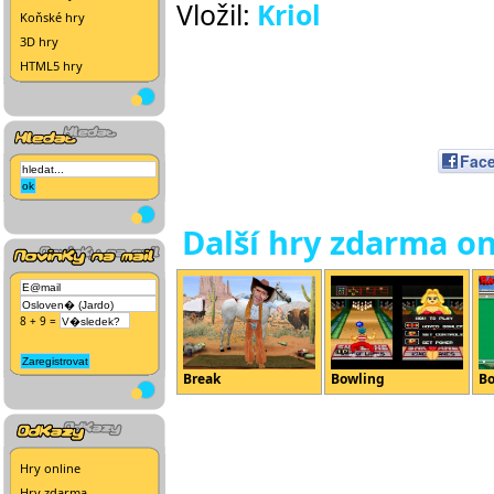
Vložil:
Kriol
Koňské hry
3D hry
HTML5 hry
Fac
Další hry zdarma on
8 + 9 =
Break
Bowling
B
Hry online
Hry zdarma