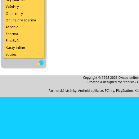
VašeHry
Online hry
Online hry zdarma
Aerobic
Zdarma
EmoSvět
Kurzy inline
Soutěž
Copyright © 1998-2026
Cwapa online
Created a designed by:
Stanislav 
Partnerské stránky:
Android aplikace
,
PC hry, PlayStation, Xb