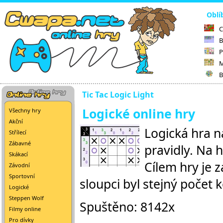
Oblí
C
B
P
M
B
Tic Tac Logic Light
Logické online hry
Všechny hry
Akční
Logická hra n
Střílecí
Zábavné
pravidly. Na 
Skákací
Cílem hry je z
Závodní
Sportovní
sloupci byl stejný počet 
Logické
Steppen Wolf
Spuštěno: 8142x
Filmy online
Pro dívky