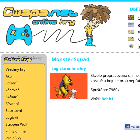
Oblí
C
B
P
M
B
Monster Squad
Logické online hry
Všechny hry
Skvěle propracovaná online 
Akční
zbraně a bojujte proti nepřá
Střílecí
Spuštěno: 7980x
Zábavné
Skákací
Vložil:
Bobb1
Závodní
Sportovní
Logické
Steppen Wolf
Fac
Filmy online
Pro dívky