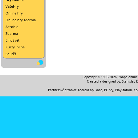
VašeHry
Online hry
Online hry zdarma
Aerobic
Zdarma
EmoSvět
Kurzy inline
Soutěž
Copyright © 1998-2026
Cwapa online
Created a designed by:
Stanislav 
Partnerské stránky:
Android aplikace
,
PC hry, PlayStation, Xb