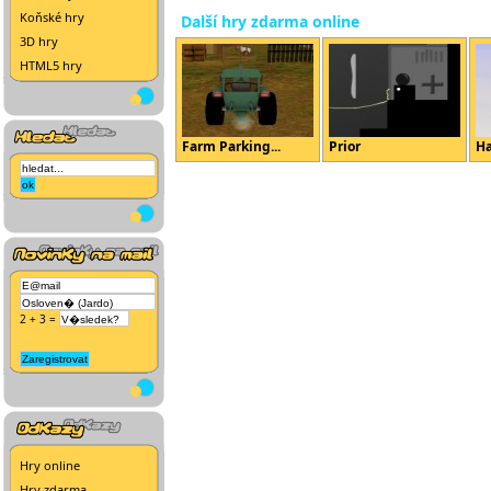
Koňské hry
Další hry zdarma online
3D hry
HTML5 hry
Farm Parking...
Prior
Ha
2 + 3 =
Hry online
Hry zdarma