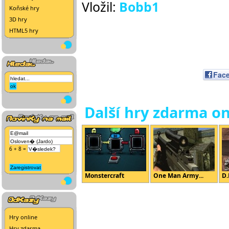
Vložil:
Bobb1
Koňské hry
3D hry
HTML5 hry
Fac
Další hry zdarma on
6 + 8 =
Monstercraft
One Man Army...
D.
Hry online
Hry zdarma