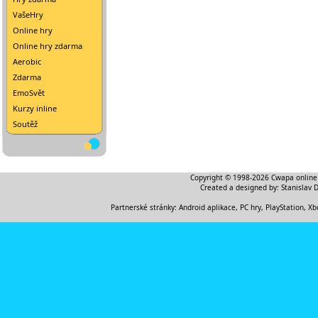
VašeHry
Online hry
Online hry zdarma
Aerobic
Zdarma
EmoSvět
Kurzy inline
Soutěž
Copyright © 1998-2026
Cwapa online
Created a designed by:
Stanislav 
Partnerské stránky:
Android aplikace
,
PC hry, PlayStation, Xb