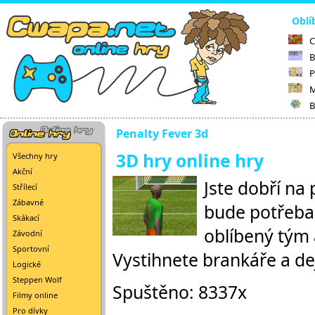
Oblí
C
B
P
M
B
Penalty Fever 3d
3D hry online hry
Všechny hry
Akční
Jste dobří na
Střílecí
Zábavné
bude potřeba 
Skákací
oblíbený tým 
Závodní
Sportovní
Vystihnete brankáře a de
Logické
Steppen Wolf
Spuštěno: 8337x
Filmy online
Pro dívky