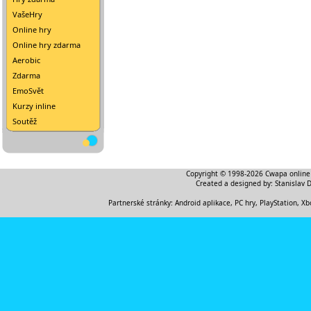
VašeHry
Online hry
Online hry zdarma
Aerobic
Zdarma
EmoSvět
Kurzy inline
Soutěž
Copyright © 1998-2026
Cwapa online
Created a designed by:
Stanislav 
Partnerské stránky:
Android aplikace
,
PC hry, PlayStation, Xb