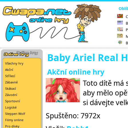
Oblí
C
B
P
M
B
Baby Ariel Real H
Všechny hry
Akční online hry
Akční
Střílecí
Toto dítě má 
Zábavné
Skákací
aby mělo opět 
Závodní
si dávejte vel
Sportovní
Logické
Spuštěno: 7972x
Steppen Wolf
Filmy online
Pro dívky