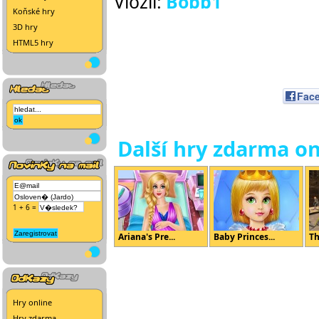
Vložil:
Bobb1
Koňské hry
3D hry
HTML5 hry
Fac
Další hry zdarma on
1 + 6 =
Ariana's Pre...
Baby Princes...
Th
Hry online
Hry zdarma