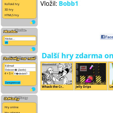
Vložil:
Bobb1
Koňské hry
3D hry
HTML5 hry
Fac
Další hry zdarma on
4 + 5 =
Whack the Cr...
Jelly Drips
Le
Hry online
Hry zdarma