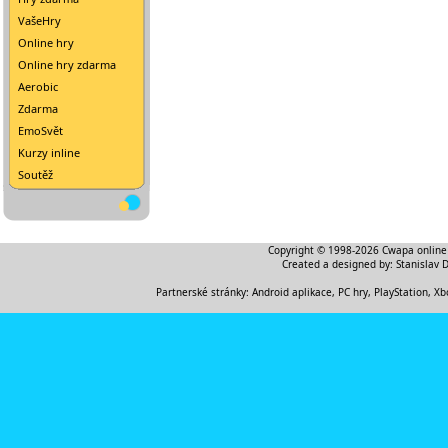
VašeHry
Online hry
Online hry zdarma
Aerobic
Zdarma
EmoSvět
Kurzy inline
Soutěž
Copyright © 1998-2026
Cwapa online
Created a designed by:
Stanislav 
Partnerské stránky:
Android aplikace
,
PC hry, PlayStation, Xb