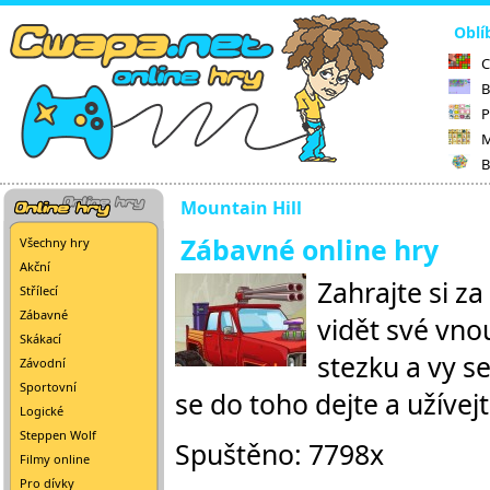
Oblí
C
B
P
M
B
Mountain Hill
Zábavné online hry
Všechny hry
Akční
Zahrajte si z
Střílecí
Zábavné
vidět své vno
Skákací
stezku a vy se
Závodní
Sportovní
se do toho dejte a užívejt
Logické
Steppen Wolf
Spuštěno: 7798x
Filmy online
Pro dívky