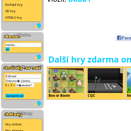
Koňské hry
3D hry
HTML5 hry
Fac
Další hry zdarma on
0 + 3 =
Boo or Boom
CQC
M
Hry online
Hry zdarma