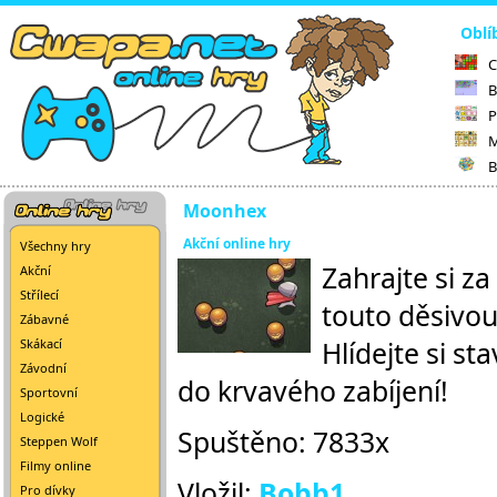
Oblí
C
B
P
M
B
Moonhex
Akční online hry
Všechny hry
Zahrajte si z
Akční
Střílecí
touto děsivou
Zábavné
Hlídejte si s
Skákací
Závodní
do krvavého zabíjení!
Sportovní
Logické
Spuštěno: 7833x
Steppen Wolf
Filmy online
Vložil:
Bobb1
Pro dívky