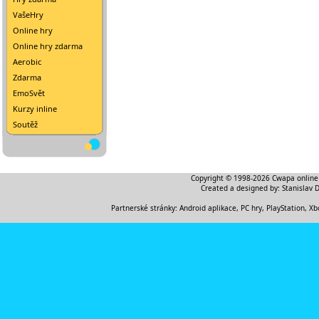
VašeHry
Online hry
Online hry zdarma
Aerobic
Zdarma
EmoSvět
Kurzy inline
Soutěž
Copyright © 1998-2026
Cwapa online
Created a designed by:
Stanislav 
Partnerské stránky:
Android aplikace
,
PC hry, PlayStation, Xb