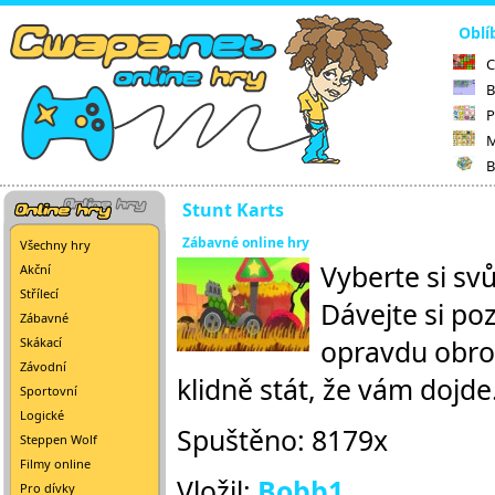
Oblí
C
B
P
M
B
Stunt Karts
Zábavné online hry
Všechny hry
Vyberte si svů
Akční
Střílecí
Dávejte si poz
Zábavné
opravdu obrov
Skákací
Závodní
klidně stát, že vám dojde
Sportovní
Logické
Spuštěno: 8179x
Steppen Wolf
Filmy online
Vložil:
Bobb1
Pro dívky