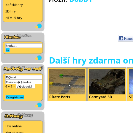
Koňské hry
3D hry
HTML5 hry
Fac
Další hry zdarma on
4 + 1 =
Pirate Ports
Carmyard 3D
ST
Hry online
Hry zdarma