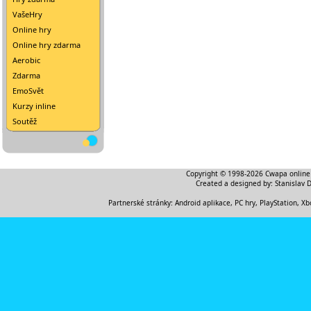
VašeHry
Online hry
Online hry zdarma
Aerobic
Zdarma
EmoSvět
Kurzy inline
Soutěž
Copyright © 1998-2026
Cwapa online
Created a designed by:
Stanislav 
Partnerské stránky:
Android aplikace
,
PC hry, PlayStation, Xb