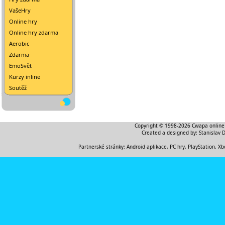
VašeHry
Online hry
Online hry zdarma
Aerobic
Zdarma
EmoSvět
Kurzy inline
Soutěž
Copyright © 1998-2026
Cwapa online
Created a designed by:
Stanislav 
Partnerské stránky:
Android aplikace
,
PC hry, PlayStation, Xb