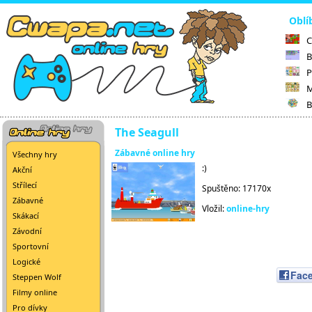
Oblí
C
B
P
M
B
The Seagull
Zábavné online hry
Všechny hry
:)
Akční
Střílecí
Spuštěno: 17170x
Zábavné
Vložil:
online-hry
Skákací
Závodní
Sportovní
Logické
Fac
Steppen Wolf
Filmy online
Pro dívky