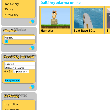
Další hry zdarma online
Koňské hry
3D hry
HTML5 hry
Hamstix
Boat Race 3D...
Bl
0 + 5 =
Hry online
Hry zdarma