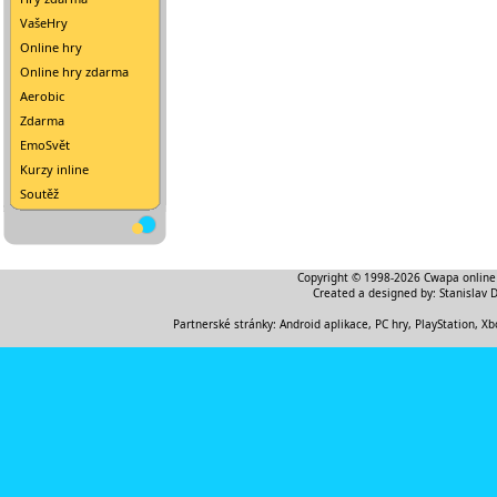
VašeHry
Online hry
Online hry zdarma
Aerobic
Zdarma
EmoSvět
Kurzy inline
Soutěž
Copyright © 1998-2026
Cwapa online
Created a designed by:
Stanislav 
Partnerské stránky:
Android aplikace
,
PC hry, PlayStation, Xb