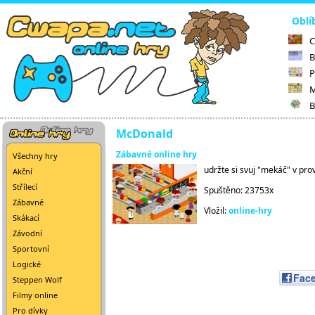
Oblí
C
B
P
M
B
McDonald
Zábavné online hry
Všechny hry
udržte si svuj "mekáč" v pro
Akční
Střílecí
Spuštěno: 23753x
Zábavné
Vložil:
online-hry
Skákací
Závodní
Sportovní
Logické
Fac
Steppen Wolf
Filmy online
Pro dívky