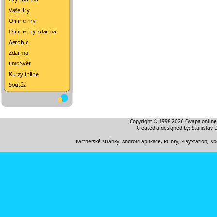
VašeHry
Online hry
Online hry zdarma
Aerobic
Zdarma
EmoSvět
Kurzy inline
Soutěž
Copyright © 1998-2026
Cwapa online
Created a designed by:
Stanislav 
Partnerské stránky:
Android aplikace
,
PC hry, PlayStation, Xb