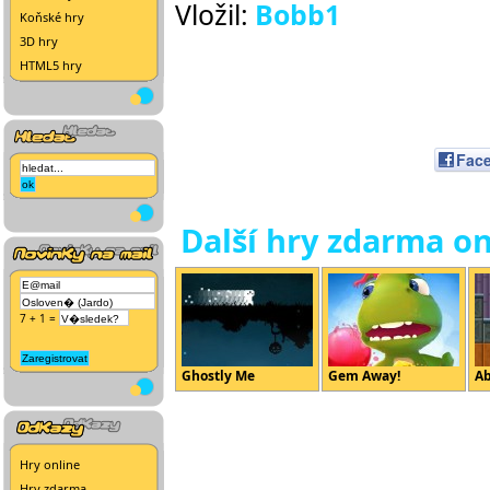
Vložil:
Bobb1
Koňské hry
3D hry
HTML5 hry
Fac
Další hry zdarma on
7 + 1 =
Ghostly Me
Gem Away!
Ab
Hry online
Hry zdarma