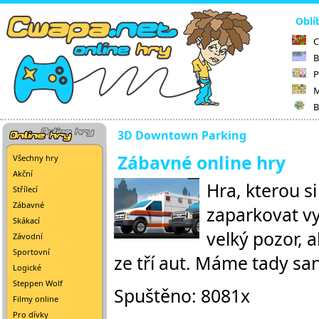
Oblí
C
B
P
M
B
3D Downtown Parking
Zábavné online hry
Všechny hry
Akční
Hra, kterou s
Střílecí
Zábavné
zaparkovat vy
Skákací
velký pozor, 
Závodní
Sportovní
ze tří aut. Máme tady san
Logické
Steppen Wolf
Spuštěno: 8081x
Filmy online
Pro dívky