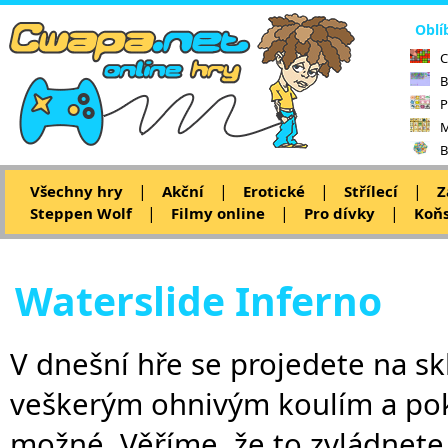
Oblí
C
B
P
M
B
|
|
|
|
Všechny hry
Akční
Erotické
Střílecí
Z
|
|
|
Steppen Wolf
Filmy online
Pro dívky
Koňs
Waterslide Inferno
V dnešní hře se projedete na sk
veškerým ohnivým koulím a pok
možné. Věříme, že to zvládnete 