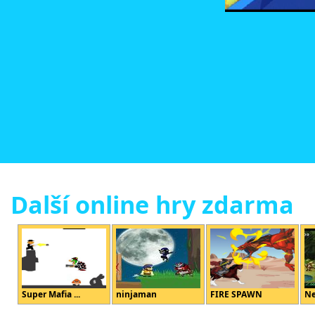
Další online hry zdarma
Super Mafia ...
ninjaman
FIRE SPAWN
Ne