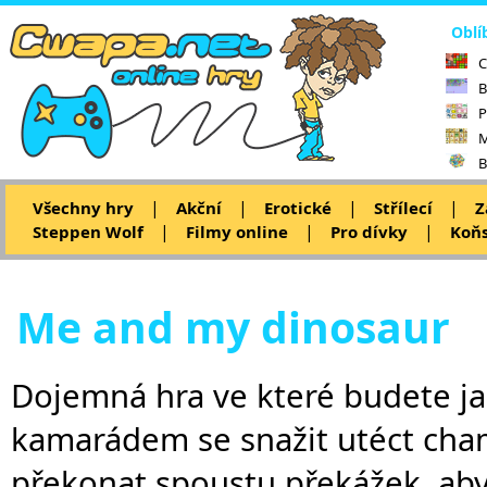
Oblí
C
B
P
M
B
|
|
|
|
Všechny hry
Akční
Erotické
Střílecí
Z
|
|
|
Steppen Wolf
Filmy online
Pro dívky
Koňs
Me and my dinosaur
Dojemná hra ve které budete j
kamarádem se snažit utéct cha
překonat spoustu překážek, aby 