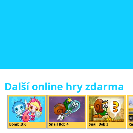
Další online hry zdarma
Bomb It 6
Snail Bob 4
Snail Bob 3
Ra