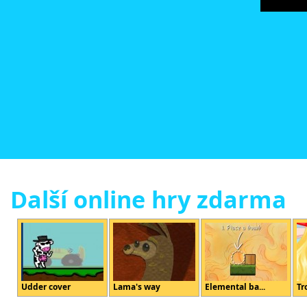
Další online hry zdarma
Udder cover
Lama's way
Elemental ba...
Tr