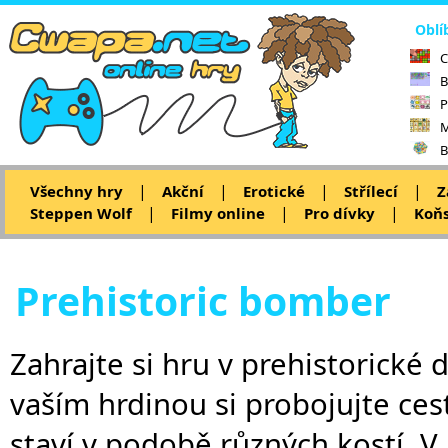
Oblí
C
B
P
M
B
|
|
|
|
Všechny hry
Akční
Erotické
Střílecí
Z
|
|
|
Steppen Wolf
Filmy online
Pro dívky
Koňs
Prehistoric bomber
Zahrajte si hru v prehistorické 
vaším hrdinou si probojujte cest
staví v podobě různých kostí. V