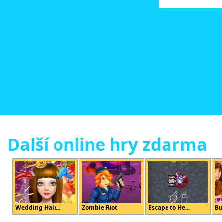
Další online hry zdarma
Wedding Hair...
Zombie Riot
Escape to He...
Bu