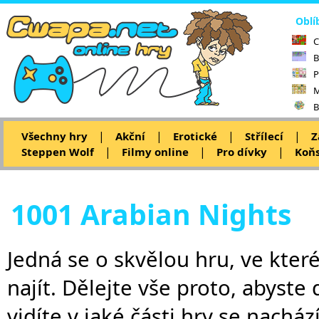
Oblí
C
B
P
M
B
|
|
|
|
Všechny hry
Akční
Erotické
Střílecí
Z
|
|
|
Steppen Wolf
Filmy online
Pro dívky
Koňs
1001 Arabian Nights
Jedná se o skvělou hru, ve kter
najít. Dělejte vše proto, abyste 
vidíte v jaké části hry se nach