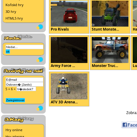
Koňské hry
3D hry
HTML5 hry
Pro Rivals
Stunt Monste...
Ha
Army Force ...
Monster Truc...
Lu
5 + 6 =
ATV 3D Arena...
Zobraz
Fac
Hry online
Hry zdarma