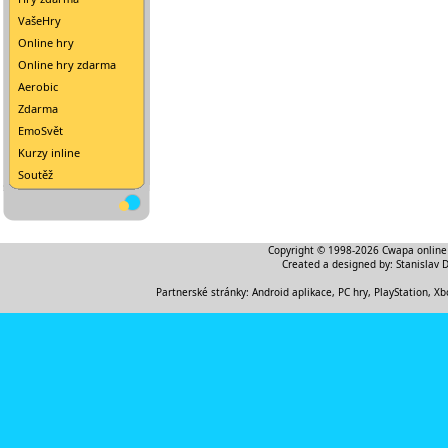
VašeHry
Online hry
Online hry zdarma
Aerobic
Zdarma
EmoSvět
Kurzy inline
Soutěž
Copyright © 1998-2026
Cwapa online
Created a designed by:
Stanislav 
Partnerské stránky:
Android aplikace
,
PC hry, PlayStation, Xb