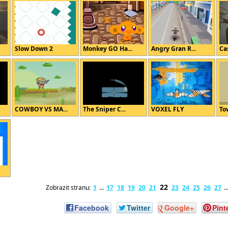
Slow Down 2
Monkey GO Ha...
Angry Gran R...
Ca
COWBOY VS MA...
The Sniper C...
VOXEL FLY
To
22
Zobrazit stranu:
1
...
17
18
19
20
21
23
24
25
26
27
..
Facebook
Twitter
Google+
Pint