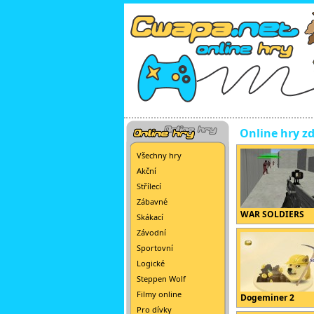
Online hry z
Všechny hry
Akční
Střílecí
Zábavné
WAR SOLDIERS
Skákací
Závodní
Sportovní
Logické
Steppen Wolf
Filmy online
Dogeminer 2
Pro dívky