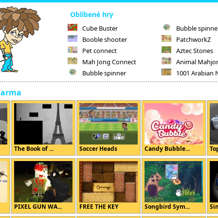
Oblíbené hry
Cube Buster
Bubble spinne
Booble shooter
PatchworkZ
Pet connect
Aztec Stones
Mah Jong Connect
Animal Mahjo
Bubble spinner
1001 Arabian 
darma
The Book of ...
Soccer Heads
Candy Bubble...
To
PIXEL GUN WA...
FREE THE KEY
Songbird Sym...
Si