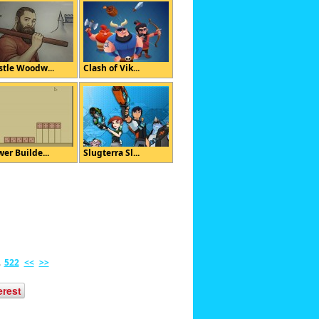
stle Woodw...
Clash of Vik...
wer Builde...
Slugterra Sl...
.
522
<<
>>
erest