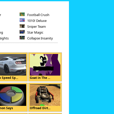
r
Football Crush
1010! Deluxe
Sniper Team
ng
Star Magic
Nights
Collapse Insanity
p Speed Sp...
Goat in The ...
mon Says
Offroad Dirt...