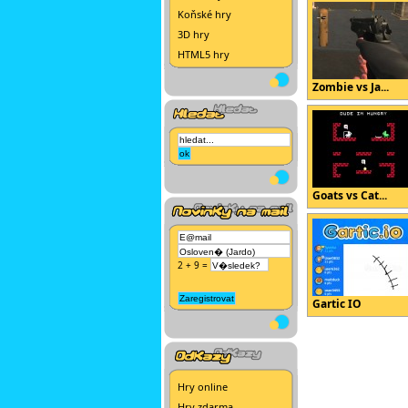
Koňské hry
3D hry
HTML5 hry
Zombie vs Ja...
Goats vs Cat...
2 + 9 =
Gartic IO
Hry online
Hry zdarma