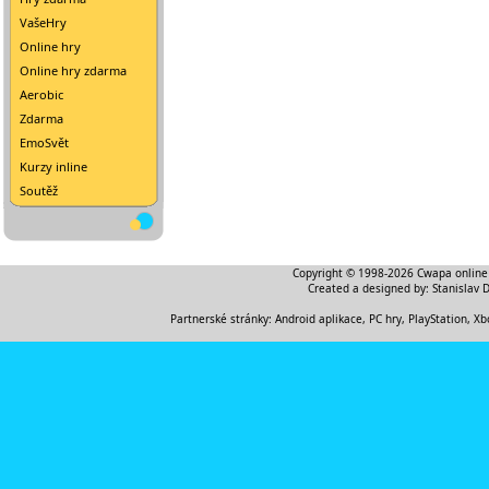
VašeHry
Online hry
Online hry zdarma
Aerobic
Zdarma
EmoSvět
Kurzy inline
Soutěž
Copyright © 1998-2026
Cwapa online
Created a designed by:
Stanislav 
Partnerské stránky:
Android aplikace
,
PC hry, PlayStation, Xb