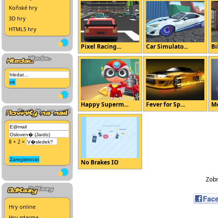
Koňské hry
3D hry
HTML5 hry
Pixel Racing...
Car Simulato...
Bi
Happy Superm...
Fever for Sp...
Mo
8 + 2 =
No Brakes IO
Zobr
Fac
Hry online
Hry zdarma