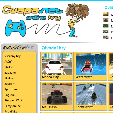
Oblí
M
M
M
D
H
Závodní hry
Všechny hry
Akční
Střílecí
Zábavné
Monoa City P...
Watercraft R...
Po
Skákací
Závodní
Sportovní
Logické
Steppen Wolf
Filmy online
Mall Dash
Snow Storm
Ra
Pro dívky