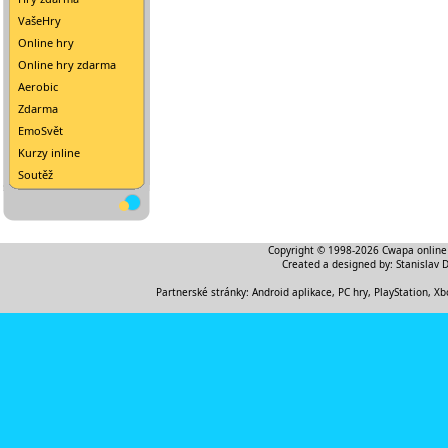
VašeHry
Online hry
Online hry zdarma
Aerobic
Zdarma
EmoSvět
Kurzy inline
Soutěž
Copyright © 1998-2026
Cwapa online
Created a designed by:
Stanislav 
Partnerské stránky:
Android aplikace
,
PC hry, PlayStation, Xb