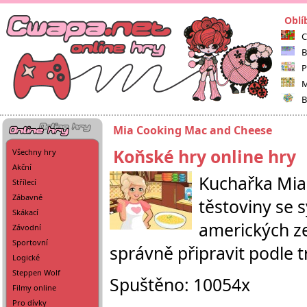
Oblí
C
B
P
M
B
Mia Cooking Mac and Cheese
Koňské hry online hry
Všechny hry
Akční
Kuchařka Mia 
Střílecí
Zábavné
těstoviny se s
Skákací
amerických ze
Závodní
Sportovní
správně připravit podle t
Logické
Steppen Wolf
Spuštěno: 10054x
Filmy online
Pro dívky