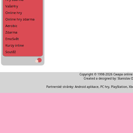
VašeHry
Online hry
Online hry zdarma
Aerobic
Zdarma
EmoSvět
Kurzy inline
Soutěž
Copyright © 1998-2026
Cwapa online
Created a designed by:
Stanislav 
Partnerské stránky:
Android aplikace
,
PC hry, PlayStation, Xb