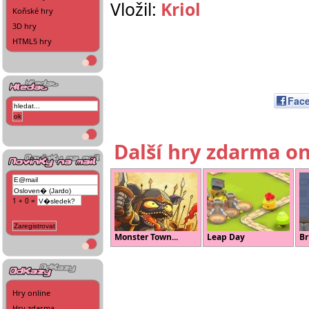
Vložil:
Kriol
Koňské hry
3D hry
HTML5 hry
Fac
Další hry zdarma on
1 + 0 =
Monster Town...
Leap Day
Br
Hry online
Hry zdarma