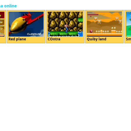
ma online
Red plane
COntra
Quiby land
Sm