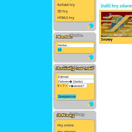
Koňské hry
Další hry zdar
3D hry
HTML5 hry
Snowy
9 + 7 =
Hry online
Hry zdarma