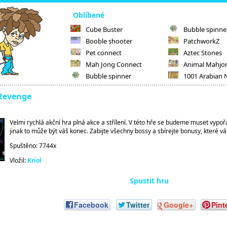
Oblíbené
Cube Buster
Bubble spinne
Booble shooter
PatchworkZ
Pet connect
Aztec Stones
Mah Jong Connect
Animal Mahjo
Bubble spinner
1001 Arabian 
 Revenge
Velmi rychlá akční hra plná akce a střílení. V této hře se budeme muset vypořá
jinak to může být váš konec. Zabijte všechny bossy a sbírejte bonusy, které v
Spuštěno: 7744x
Vložil:
Kriol
Spustit hru
Facebook
Twitter
Google+
Pint