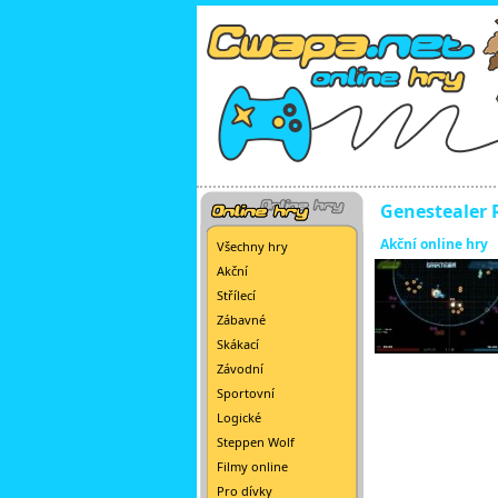
Genestealer
Akční online hry
Všechny hry
Akční
Střílecí
Zábavné
Skákací
Závodní
Sportovní
Logické
Steppen Wolf
Filmy online
Pro dívky