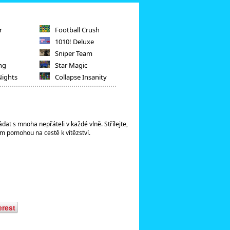
r
Football Crush
1010! Deluxe
Sniper Team
ng
Star Magic
Nights
Collapse Insanity
dat s mnoha nepřáteli v každé vlně. Střílejte,
ám pomohou na cestě k vítězství.
erest