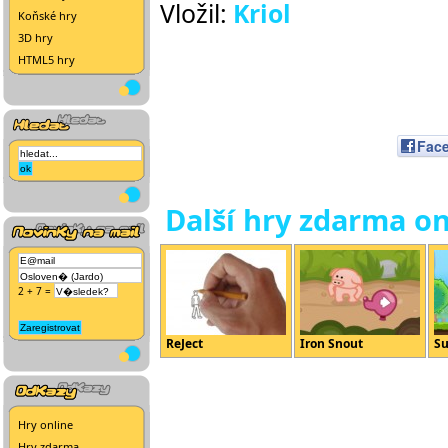
Vložil:
Kriol
Koňské hry
3D hry
HTML5 hry
Fac
Další hry zdarma on
2 + 7 =
ReJect
Iron Snout
Su
Hry online
Hry zdarma