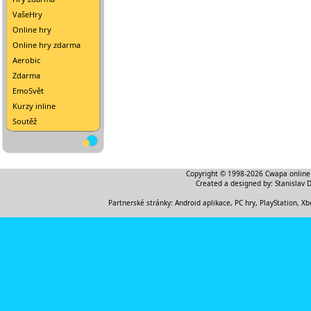
VašeHry
Online hry
Online hry zdarma
Aerobic
Zdarma
EmoSvět
Kurzy inline
Soutěž
Copyright © 1998-2026
Cwapa online
Created a designed by:
Stanislav 
Partnerské stránky:
Android aplikace
,
PC hry, PlayStation, Xb