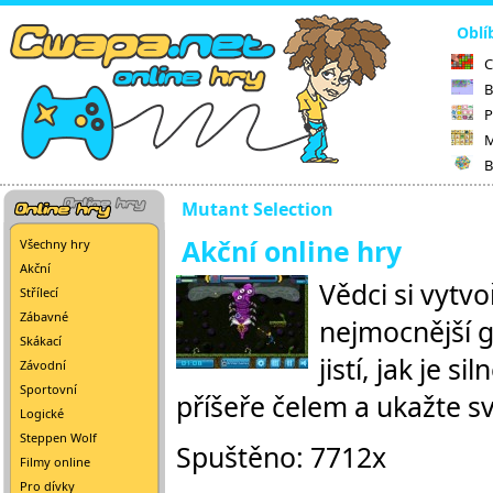
Oblí
C
B
P
M
B
Mutant Selection
Akční online hry
Všechny hry
Akční
Vědci si vytv
Střílecí
Zábavné
nejmocnější g
Skákací
jistí, jak je 
Závodní
Sportovní
příšeře čelem a ukažte s
Logické
Steppen Wolf
Spuštěno: 7712x
Filmy online
Pro dívky