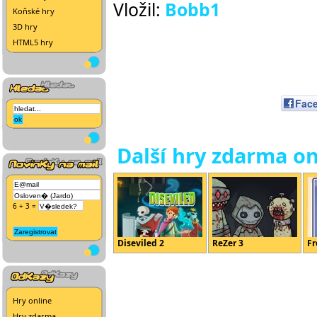
Vložil:
Bobb1
Koňské hry
3D hry
HTML5 hry
Fac
Další hry zdarma on
6 + 3 =
Diseviled 2
ReZer 3
F
Hry online
Hry zdarma