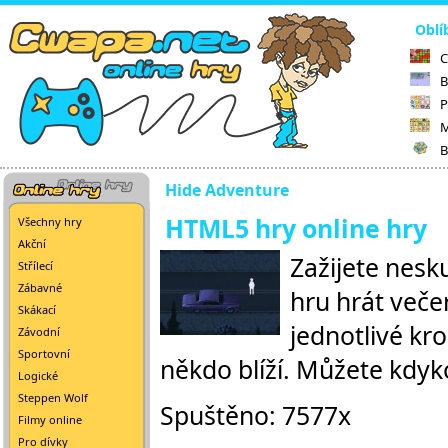
Oblí
C
B
P
M
B
Hide Adventure
HTML5 hry online hry
Všechny hry
Akční
Zažijete nesk
Střílecí
Zábavné
hru hrát veče
Skákací
jednotlivé kro
Závodní
Sportovní
někdo blíží. Můžete kdyko
Logické
Steppen Wolf
Spuštěno: 7577x
Filmy online
Pro dívky