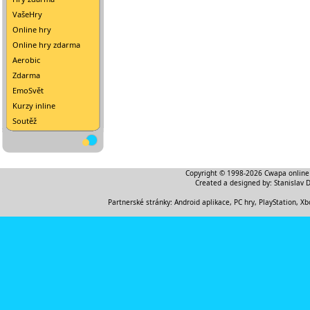
VašeHry
Online hry
Online hry zdarma
Aerobic
Zdarma
EmoSvět
Kurzy inline
Soutěž
Copyright © 1998-2026
Cwapa online
Created a designed by:
Stanislav 
Partnerské stránky:
Android aplikace
,
PC hry, PlayStation, Xb