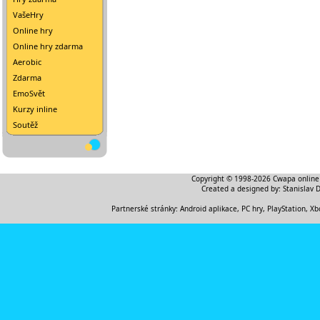
VašeHry
Online hry
Online hry zdarma
Aerobic
Zdarma
EmoSvět
Kurzy inline
Soutěž
Copyright © 1998-2026
Cwapa online
Created a designed by:
Stanislav 
Partnerské stránky:
Android aplikace
,
PC hry, PlayStation, Xb