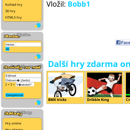
Vložil:
Bobb1
Koňské hry
3D hry
HTML5 hry
Fac
Další hry zdarma on
2 + 5 =
BMX tricks
Dribble King
Ci
Hry online
Hry zdarma