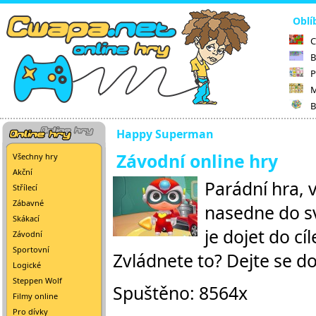
Oblí
C
B
P
M
B
Happy Superman
Závodní online hry
Všechny hry
Akční
Parádní hra, 
Střílecí
Zábavné
nasedne do s
Skákací
je dojet do cí
Závodní
Sportovní
Zvládnete to? Dejte se do
Logické
Steppen Wolf
Spuštěno: 8564x
Filmy online
Pro dívky