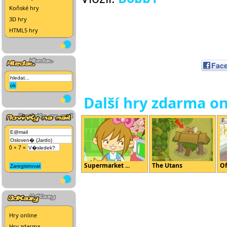
Koňské hry
3D hry
HTML5 hry
Fac
Další hry zdarma on
0 + 7 =
Supermarket ...
The Utans
Of
Hry online
Hry zdarma