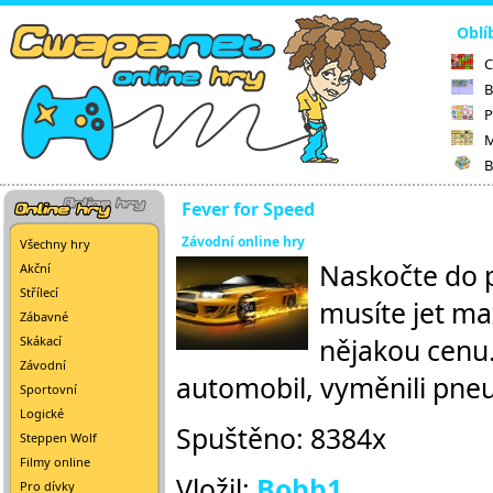
Oblí
C
B
P
M
B
Fever for Speed
Závodní online hry
Všechny hry
Naskočte do p
Akční
Střílecí
musíte jet ma
Zábavné
nějakou cenu.
Skákací
Závodní
automobil, vyměnili pneu
Sportovní
Logické
Spuštěno: 8384x
Steppen Wolf
Filmy online
Vložil:
Bobb1
Pro dívky