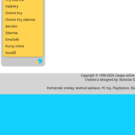
VašeHry
Online hry
Online hry zdarma
Aerobic
Zdarma
EmoSvět
Kurzy inline
Soutěž
Copyright © 1998-2026
Cwapa online
Created a designed by:
Stanislav 
Partnerské stránky:
Android aplikace
,
PC hry, PlayStation, Xb