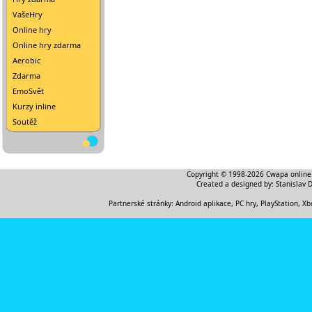
VašeHry
Online hry
Online hry zdarma
Aerobic
Zdarma
EmoSvět
Kurzy inline
Soutěž
Copyright © 1998-2026
Cwapa online
Created a designed by:
Stanislav 
Partnerské stránky:
Android aplikace
,
PC hry, PlayStation, Xb