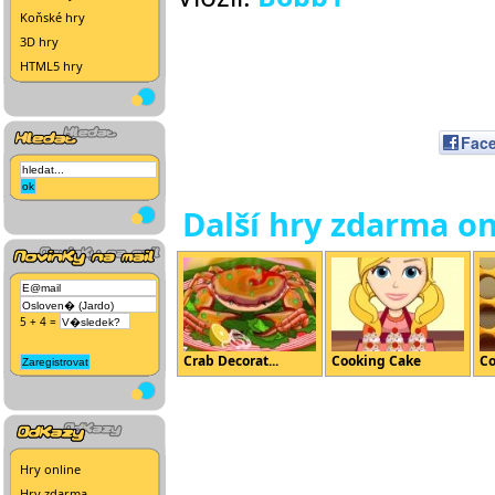
Koňské hry
3D hry
HTML5 hry
Fac
Další hry zdarma on
5 + 4 =
Crab Decorat...
Cooking Cake
Co
Hry online
Hry zdarma