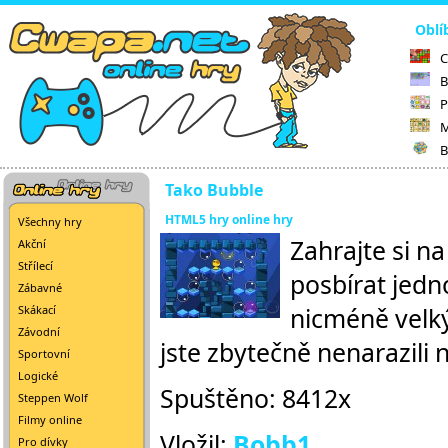
Oblí
C
B
P
M
B
Tako Bubble
HTML5 hry online hry
Všechny hry
Zahrajte si n
Akční
Střílecí
posbírat jedno
Zábavné
nicméně velký
Skákací
Závodní
jste zbytečně nenarazili
Sportovní
Logické
Spuštěno: 8412x
Steppen Wolf
Filmy online
Vložil:
Bobb1
Pro dívky