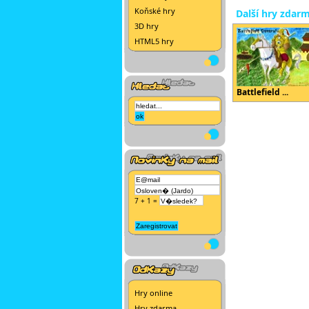
Koňské hry
Další hry zdar
3D hry
HTML5 hry
Battlefield ...
7 + 1 =
Hry online
Hry zdarma