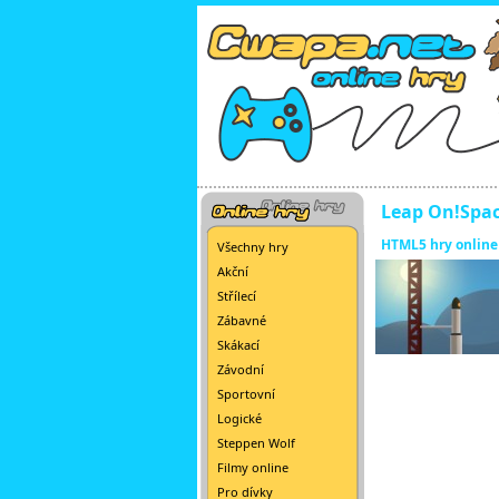
Leap On!Spac
HTML5 hry online
Všechny hry
Akční
Střílecí
Zábavné
Skákací
Závodní
Sportovní
Logické
Steppen Wolf
Filmy online
Pro dívky