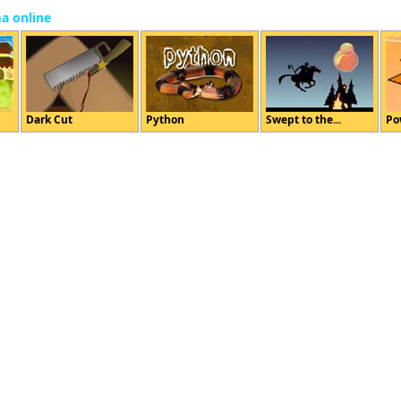
ma online
Dark Cut
Python
Swept to the...
Po