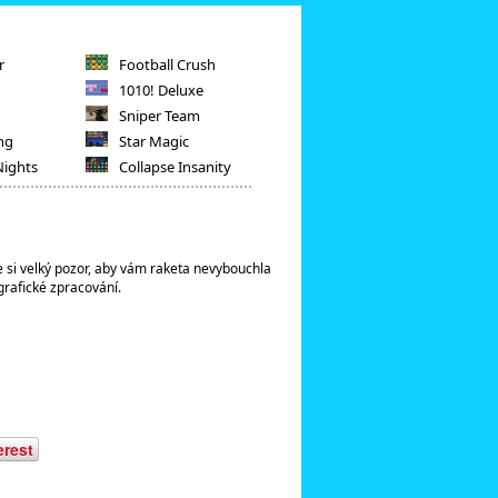
r
Football Crush
1010! Deluxe
Sniper Team
ng
Star Magic
Nights
Collapse Insanity
e si velký pozor, aby vám raketa nevybouchla
grafické zpracování.
erest