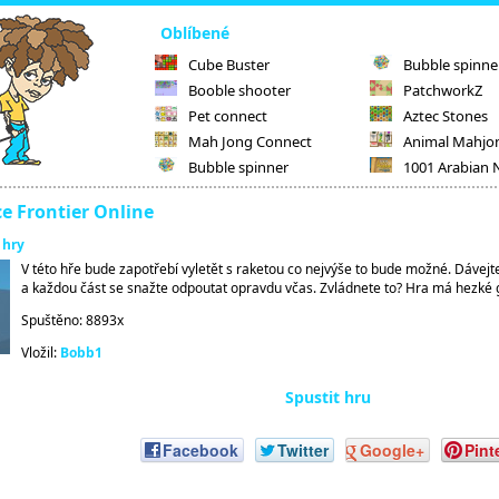
Oblíbené
Cube Buster
Bubble spinne
Booble shooter
PatchworkZ
Pet connect
Aztec Stones
Mah Jong Connect
Animal Mahjo
Bubble spinner
1001 Arabian 
e Frontier Online
 hry
V této hře bude zapotřebí vyletět s raketou co nejvýše to bude možné. Dávejt
a každou část se snažte odpoutat opravdu včas. Zvládnete to? Hra má hezké 
Spuštěno: 8893x
Vložil:
Bobb1
Spustit hru
Facebook
Twitter
Google+
Pint