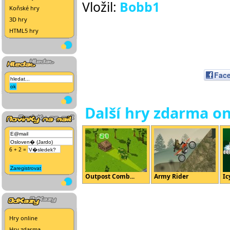
Vložil:
Bobb1
Koňské hry
3D hry
HTML5 hry
Fac
Další hry zdarma on
6 + 2 =
Outpost Comb...
Army Rider
Ic
Hry online
Hry zdarma