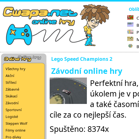
Oblí
C
B
P
M
B
Lego Speed Champions 2
Závodní online hry
Všechny hry
Akční
Perfektní hra
Střílecí
Zábavné
úkolem je v p
Skákací
a také časomí
Závodní
Sportovní
cíle za co nejlepší čas.
Logické
Steppen Wolf
Spuštěno: 8374x
Filmy online
Pro dívky