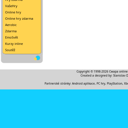
VašeHry
Online hry
Online hry zdarma
Aerobic
Zdarma
EmoSvět
Kurzy inline
Soutěž
Copyright © 1998-2026
Cwapa online
Created a designed by:
Stanislav 
Partnerské stránky:
Android aplikace
,
PC hry, PlayStation, Xb