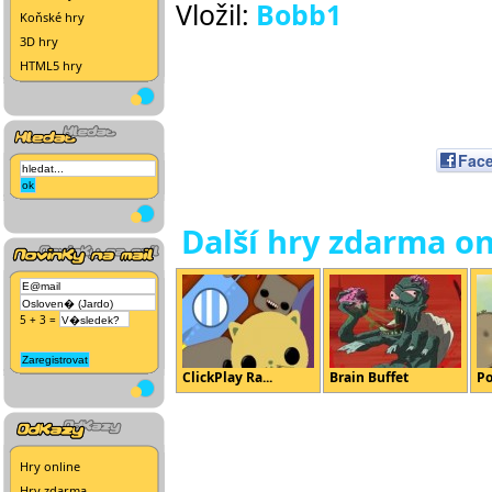
Vložil:
Bobb1
Koňské hry
3D hry
HTML5 hry
Fac
Další hry zdarma on
5 + 3 =
ClickPlay Ra...
Brain Buffet
Po
Hry online
Hry zdarma