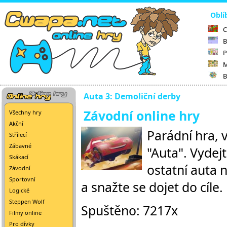
Oblí
C
B
P
M
B
Auta 3: Demoliční derby
Závodní online hry
Všechny hry
Akční
Parádní hra, 
Střílecí
Zábavné
"Auta". Vydej
Skákací
ostatní auta 
Závodní
Sportovní
a snažte se dojet do cíle.
Logické
Steppen Wolf
Spuštěno: 7217x
Filmy online
Pro dívky