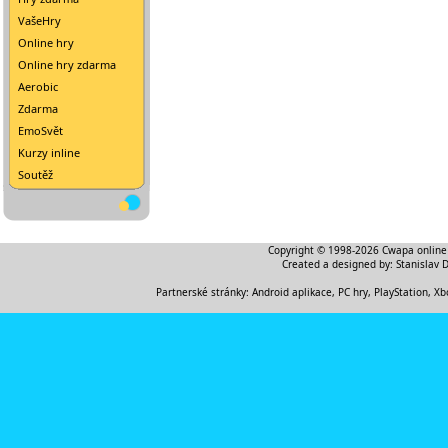
VašeHry
Online hry
Online hry zdarma
Aerobic
Zdarma
EmoSvět
Kurzy inline
Soutěž
Copyright © 1998-2026
Cwapa online
Created a designed by:
Stanislav 
Partnerské stránky:
Android aplikace
,
PC hry, PlayStation, Xb