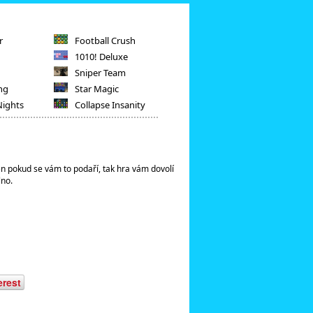
r
Football Crush
1010! Deluxe
Sniper Team
ng
Star Magic
Nights
Collapse Insanity
en pokud se vám to podaří, tak hra vám dovolí
lno.
erest