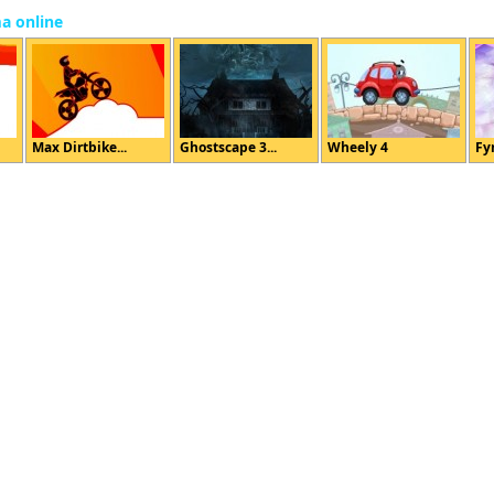
ma online
Max Dirtbike...
Ghostscape 3...
Wheely 4
Fy