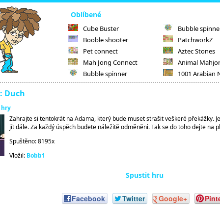
Oblíbené
Cube Buster
Bubble spinne
Booble shooter
PatchworkZ
Pet connect
Aztec Stones
Mah Jong Connect
Animal Mahjo
Bubble spinner
1001 Arabian 
: Duch
 hry
Zahrajte si tentokrát na Adama, který bude muset strašit veškeré překážky. J
jít dále. Za každý úspěch budete náležitě odměněni. Tak se do toho dejte na p
Spuštěno: 8195x
Vložil:
Bobb1
Spustit hru
Facebook
Twitter
Google+
Pint