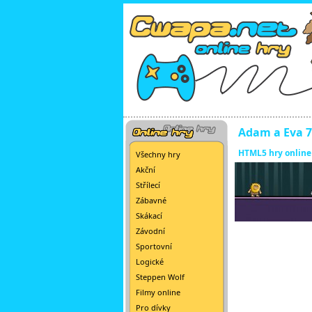
Adam a Eva 7
HTML5 hry online
Všechny hry
Akční
Střílecí
Zábavné
Skákací
Závodní
Sportovní
Logické
Steppen Wolf
Filmy online
Pro dívky