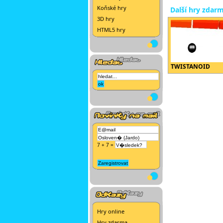
Koňské hry
Další hry zdar
3D hry
HTML5 hry
TWISTANOID
7 + 7 =
Hry online
Hry zdarma